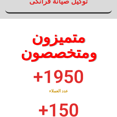
توكيل صيانة فرانكى
متميزون
ومتخصصون
+
1950
عدد العملاء
+
150