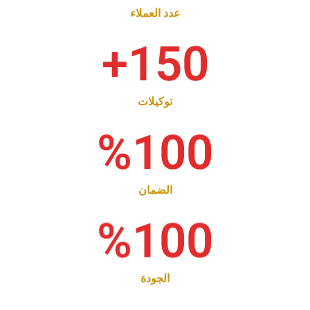
عدد العملاء
+
150
توكيلات
%
100
الضمان
%
100
الجودة