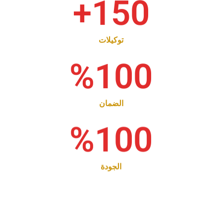
+
150
توكيلات
%
100
الضمان
%
100
الجودة